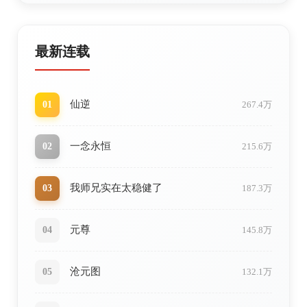
最新连载
仙逆
01
267.4万
一念永恒
02
215.6万
我师兄实在太稳健了
03
187.3万
元尊
04
145.8万
沧元图
05
132.1万