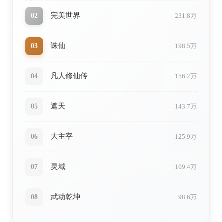
完美世界
02
231.8万
诛仙
03
198.5万
凡人修仙传
04
156.2万
遮天
05
143.7万
大主宰
06
125.9万
灵域
07
109.4万
武动乾坤
08
98.6万