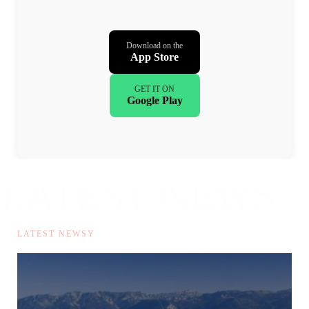
Download on the
App Store
GET IT ON
Google Play
LATEST NEWS
漫画资讯
LATEST NEWSY