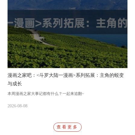
漫画之家吧：<斗罗大陆一漫画>系列拓展：主角的蜕变
与成长
本周漫画之家大事记都有什么？一起来追翻~
本
2026-08-08
20
查看更多