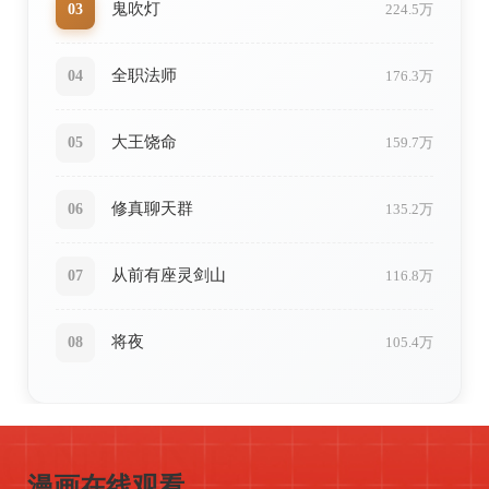
鬼吹灯
03
224.5万
全职法师
04
176.3万
大王饶命
05
159.7万
修真聊天群
06
135.2万
从前有座灵剑山
07
116.8万
将夜
08
105.4万
ONLINE
高清画质
流畅阅读
多种模式
智能推荐
漫画在线观看