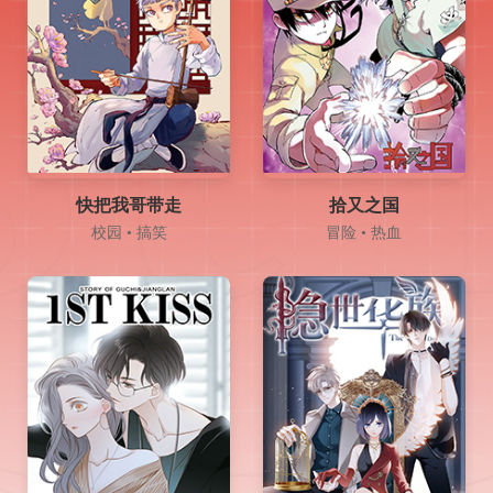
快把我哥带走
拾又之国
校园 • 搞笑
冒险 • 热血