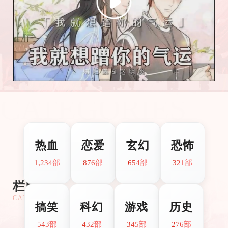
CATEGORIES
热血
恋爱
玄幻
恐怖
1,234部
876部
654部
321部
栏目分类
CATEGORIES
搞笑
科幻
游戏
历史
543部
432部
345部
276部