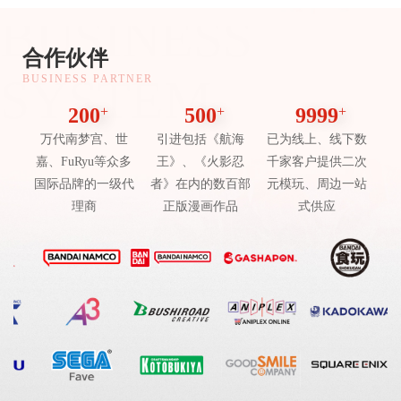
BUSINESS
合作伙伴
SYSTEM
BUSINESS PARTNER
200
+
500
+
9999
+
万代南梦宫、世
引进包括《航海
已为线上、线下数
嘉、FuRyu等众多
王》、《火影忍
千家客户提供二次
国际品牌的一级代
者》在内的数百部
元模玩、周边一站
理商
正版漫画作品
式供应