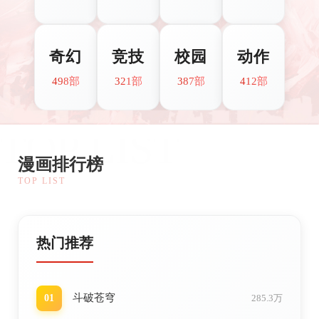
奇幻
竞技
校园
动作
498部
321部
387部
412部
TOP LIST
漫画排行榜
TOP LIST
热门推荐
斗破苍穹
01
285.3万