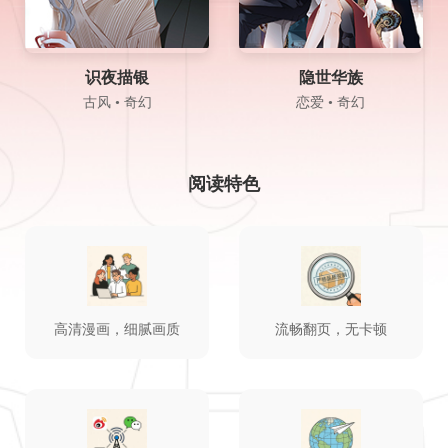
识夜描银
隐世华族
古风 • 奇幻
恋爱 • 奇幻
阅读特色
高清漫画，细腻画质
流畅翻页，无卡顿